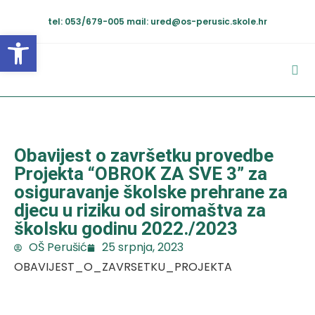
tel: 053/679-005
mail: ured@os-perusic.skole.hr
Open toolbar
Obavijest o završetku provedbe
Projekta “OBROK ZA SVE 3” za
osiguravanje školske prehrane za
djecu u riziku od siromaštva za
školsku godinu 2022./2023
OŠ Perušić
25 srpnja, 2023
OBAVIJEST_O_ZAVRSETKU_PROJEKTA