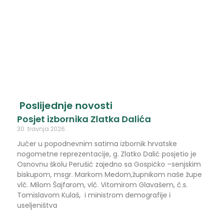
Poslijednje novosti
Posjet izbornika Zlatka Dalića
30. travnja 2026.
Jučer u popodnevnim satima izbornik hrvatske
nogometne reprezentacije, g. Zlatko Dalić posjetio je
Osnovnu školu Perušić zajedno sa Gospićko –senjskim
biskupom, msgr. Markom Medom,župnikom naše župe
vlč. Milom Šajfarom, vlč. Vitomirom Glavašem, č.s.
Tomislavom Kulaš, i ministrom demografije i
useljeništva