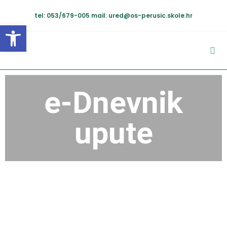
tel: 053/679-005
mail: ured@os-perusic.skole.hr
Open toolbar
e-Dnevnik
upute