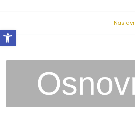
Naslov
Open toolbar
Osnovn