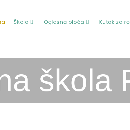
na
Škola
Oglasna ploča
Kutak za ro
a škola 