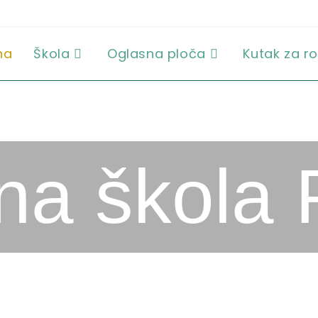
na
Škola
Oglasna ploča
Kutak za ro
a škola 