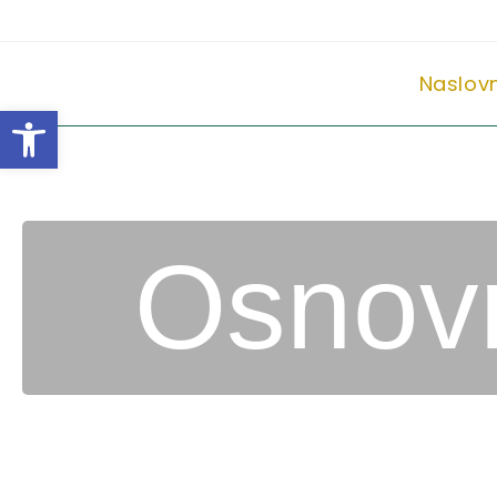
Naslov
Open toolbar
Osnovn