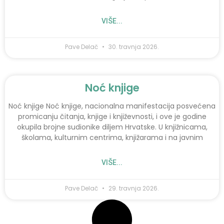
VIŠE...
Pave Delač
30. travnja 2026.
Noć knjige
Noć knjige Noć knjige, nacionalna manifestacija posvećena
promicanju čitanja, knjige i književnosti, i ove je godine
okupila brojne sudionike diljem Hrvatske. U knjižnicama,
školama, kulturnim centrima, knjižarama i na javnim
VIŠE...
Pave Delač
29. travnja 2026.