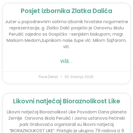
Posjet izbornika Zlatka Dalića
Jučer u popodnevnim satima izbornik hrvatske nogometne
reprezentacije, g. Zlatko Dalić posjetio je Osnovnu školu
Perušić zajedno sa Gospićko –senjskim biskupom, msgr.
Markom Medom,župnikom naše župe vlč. Milom Šajfarom,
vlč.
VIŠE...
Pave Delač
30. travnja 2026.
Likovni natječaj Bioraznolikost Like
Likovni natječaj Bioraznolikost Like Povodom Dana planeta
Zemlje Osnovna škola Perušić i Javna ustanova Pećinski
park Grabovača organizirali su likovni natječaj
“BIORAZNOLIKOST LIKE”. Pristiglo je ukupno 79 radova iz 9