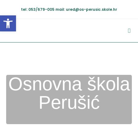
tel: 053/679-005
mail: ured@os-perusic.skole.hr
Open toolbar
Osnovna škola
Perušić