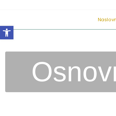
Naslov
Open toolbar
Osnovn