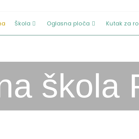
na
Škola
Oglasna ploča
Kutak za ro
a škola 