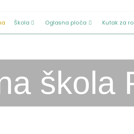
na
Škola
Oglasna ploča
Kutak za ro
a škola 