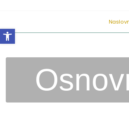
Naslov
Open toolbar
Osnovn