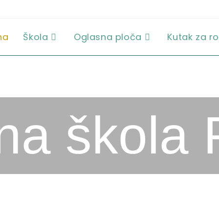
na
Škola
Oglasna ploča
Kutak za ro
a škola 