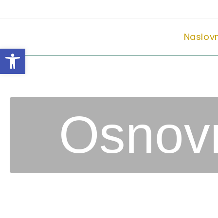
Naslov
Open toolbar
Osnovn