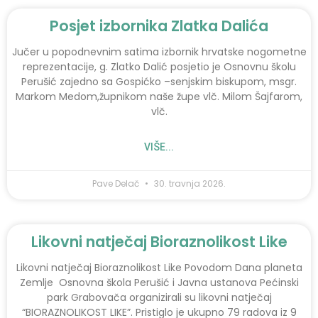
Posjet izbornika Zlatka Dalića
Jučer u popodnevnim satima izbornik hrvatske nogometne
reprezentacije, g. Zlatko Dalić posjetio je Osnovnu školu
Perušić zajedno sa Gospićko –senjskim biskupom, msgr.
Markom Medom,župnikom naše župe vlč. Milom Šajfarom,
vlč.
VIŠE...
Pave Delač
30. travnja 2026.
Likovni natječaj Bioraznolikost Like
Likovni natječaj Bioraznolikost Like Povodom Dana planeta
Zemlje Osnovna škola Perušić i Javna ustanova Pećinski
park Grabovača organizirali su likovni natječaj
“BIORAZNOLIKOST LIKE”. Pristiglo je ukupno 79 radova iz 9