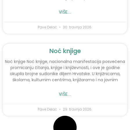
VIŠE...
Pave Delač
30. travnja 2026.
Noć knjige
Noć knjige Noć knjige, nacionalna manifestacija posvećena
promicanju čitanja, knjige i književnosti, i ove je godine
okupila brojne sudionike diljem Hrvatske. U knjižnicama,
školama, kulturnim centrima, knjižarama i na javnim
VIŠE...
Pave Delač
29. travnja 2026.