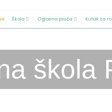
na
Škola
Oglasna ploča
Kutak za ro
a škola 