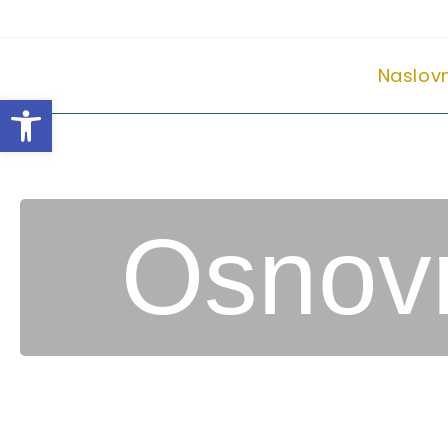
Naslov
Open toolbar
Osnovn