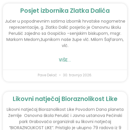
Posjet izbornika Zlatka Dalića
Jučer u popodnevnim satima izbornik hrvatske nogometne
reprezentacije, g. Zlatko Dalić posjetio je Osnovnu školu
Perušić zajedno sa Gospićko –senjskim biskupom, msgr.
Markom Medom,župnikom naše župe vlč. Milom Šajfarom,
vlč.
VIŠE...
Pave Delač
30. travnja 2026.
Likovni natječaj Bioraznolikost Like
Likovni natječaj Bioraznolikost Like Povodom Dana planeta
Zemlje Osnovna škola Perušić i Javna ustanova Pećinski
park Grabovača organizirali su likovni natječaj
“BIORAZNOLIKOST LIKE”. Pristiglo je ukupno 79 radova iz 9