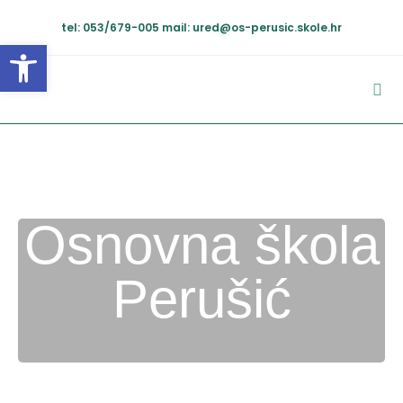
tel: 053/679-005
mail: ured@os-perusic.skole.hr
Open toolbar
Osnovna škola
Perušić