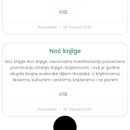
VIŠE...
Pave Delač
30. travnja 2026.
Noć knjige
Noć knjige Noć knjige, nacionalna manifestacija posvećena
promicanju čitanja, knjige i književnosti, i ove je godine
okupila brojne sudionike diljem Hrvatske. U knjižnicama,
školama, kulturnim centrima, knjižarama i na javnim
VIŠE...
Pave Delač
29. travnja 2026.