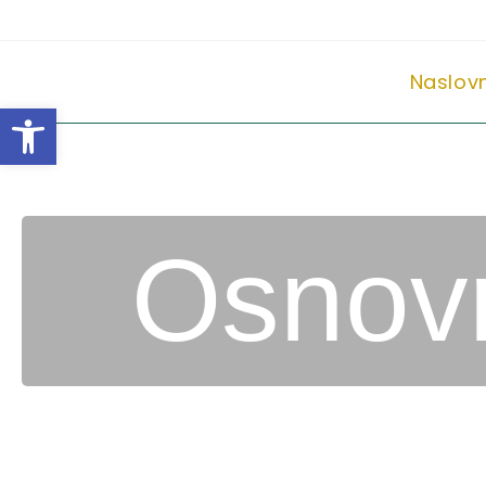
Naslov
Open toolbar
Osnovn