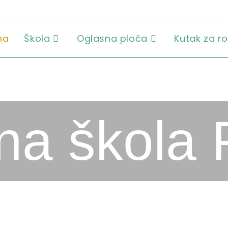
na
Škola
Oglasna ploča
Kutak za ro
a škola 