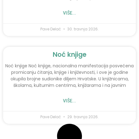
VIŠE...
Pave Delač
30. travnja 2026.
Noć knjige
Noć knjige Noć knjige, nacionalna manifestacija posvećena
promicanju čitanja, knjige i književnosti, i ove je godine
okupila brojne sudionike diljem Hrvatske. U knjižnicama,
školama, kulturnim centrima, knjižarama i na javnim
VIŠE...
Pave Delač
29. travnja 2026.