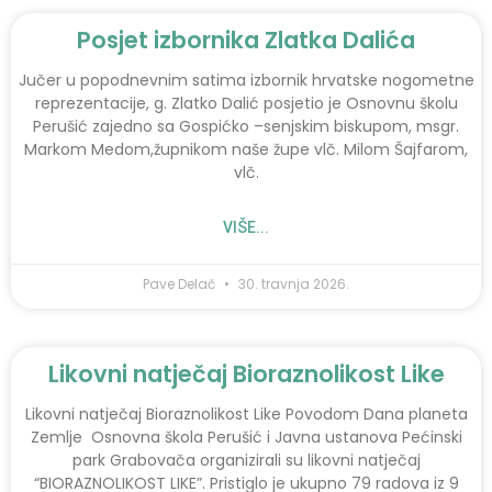
Posjet izbornika Zlatka Dalića
Jučer u popodnevnim satima izbornik hrvatske nogometne
reprezentacije, g. Zlatko Dalić posjetio je Osnovnu školu
Perušić zajedno sa Gospićko –senjskim biskupom, msgr.
Markom Medom,župnikom naše župe vlč. Milom Šajfarom,
vlč.
VIŠE...
Pave Delač
30. travnja 2026.
Likovni natječaj Bioraznolikost Like
Likovni natječaj Bioraznolikost Like Povodom Dana planeta
Zemlje Osnovna škola Perušić i Javna ustanova Pećinski
park Grabovača organizirali su likovni natječaj
“BIORAZNOLIKOST LIKE”. Pristiglo je ukupno 79 radova iz 9