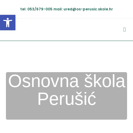
tel: 053/679-005
mail: ured@os-perusic.skole.hr
Open toolbar
Osnovna škola
Perušić