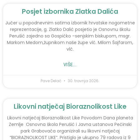
Posjet izbornika Zlatka Dalića
Jučer u popodnevnim satima izbornik hrvatske nogometne
reprezentacije, g. Zlatko Dalić posjetio je Osnovnu školu
Perušić zajedno sa Gospićko –senjskim biskupom, msgr.
Markom Medom,župnikom naše župe vlč. Milom Šajfarom,
vlč.
VIŠE...
Pave Delač
30. travnja 2026.
Likovni natječaj Bioraznolikost Like
Likovni natječaj Bioraznolikost Like Povodom Dana planeta
Zemlje Osnovna škola Perušić i Javna ustanova Pećinski
park Grabovača organizirali su likovni natječaj
“BIORAZNOLIKOST LIKE”. Pristiglo je ukupno 79 radova iz 9