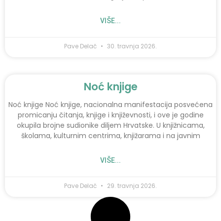
VIŠE...
Pave Delač
30. travnja 2026.
Noć knjige
Noć knjige Noć knjige, nacionalna manifestacija posvećena
promicanju čitanja, knjige i književnosti, i ove je godine
okupila brojne sudionike diljem Hrvatske. U knjižnicama,
školama, kulturnim centrima, knjižarama i na javnim
VIŠE...
Pave Delač
29. travnja 2026.