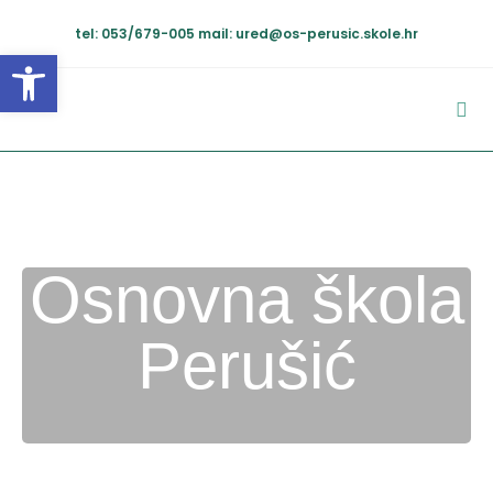
tel: 053/679-005
mail: ured@os-perusic.skole.hr
Open toolbar
Osnovna škola
Perušić