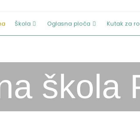
na
Škola
Oglasna ploča
Kutak za ro
a škola 