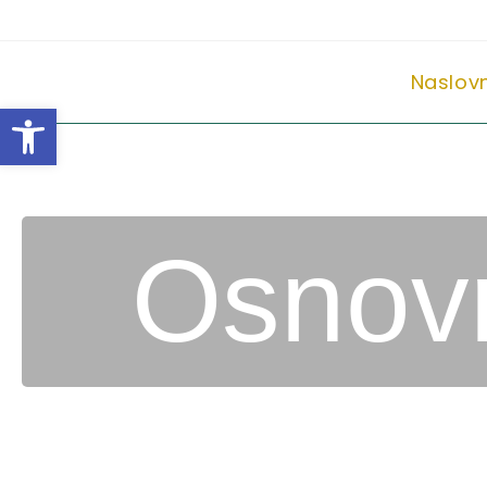
Naslov
Open toolbar
Osnovn