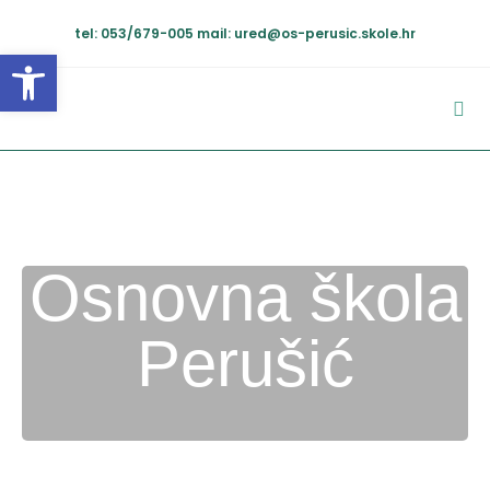
tel: 053/679-005
mail: ured@os-perusic.skole.hr
Open toolbar
Osnovna škola
Perušić