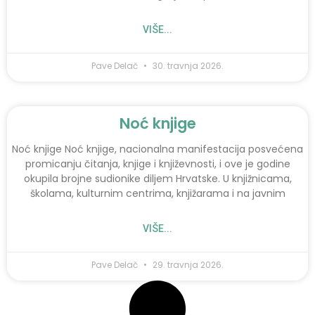
VIŠE...
Pave Delač
30. travnja 2026.
Noć knjige
Noć knjige Noć knjige, nacionalna manifestacija posvećena
promicanju čitanja, knjige i književnosti, i ove je godine
okupila brojne sudionike diljem Hrvatske. U knjižnicama,
školama, kulturnim centrima, knjižarama i na javnim
VIŠE...
Pave Delač
29. travnja 2026.