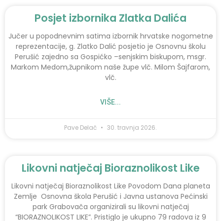
Posjet izbornika Zlatka Dalića
Jučer u popodnevnim satima izbornik hrvatske nogometne
reprezentacije, g. Zlatko Dalić posjetio je Osnovnu školu
Perušić zajedno sa Gospićko –senjskim biskupom, msgr.
Markom Medom,župnikom naše župe vlč. Milom Šajfarom,
vlč.
VIŠE...
Pave Delač
30. travnja 2026.
Likovni natječaj Bioraznolikost Like
Likovni natječaj Bioraznolikost Like Povodom Dana planeta
Zemlje Osnovna škola Perušić i Javna ustanova Pećinski
park Grabovača organizirali su likovni natječaj
“BIORAZNOLIKOST LIKE”. Pristiglo je ukupno 79 radova iz 9