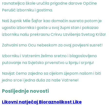
ravnateljica škole uručila prigodne darove Općine
Perušić izborniku i gostima.
Naš župnik Mile Šajfar kao domaćin susreta potom je
ugostio izbornika i goste u svoj župni stan i pokazao
izborniku našu prekrasnu Crkvu Uzvišenja Svetog Križa!
Zahvalni smo Ocu nebeskom za ovaj povijesni susret!
Izborniku i Vatrenim želimo sretno i blagoslovljeno
putovanje na Svjetsko prvenstvo u lipnju i srpnju!
Navijat ćemo zajedno sa cijelom Lijepom našom i biti
jedno srce i jedna duša za naše Vatrene!
Poslijednje novosti
Likovni natječaj Bioraznolikost Like