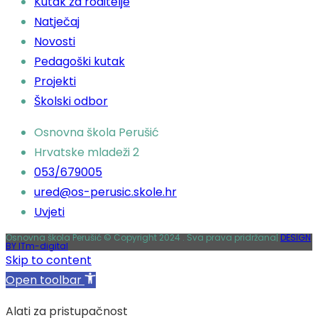
Kutak za roditelje
Natječaj
Novosti
Pedagoški kutak
Projekti
Školski odbor
Osnovna škola Perušić
Hrvatske mladeži 2
053/679005
ured@os-perusic.skole.hr
Uvjeti
Osnovna škola Perušić © Copyright 2024 . Sva prava pridržana|
DESIGN
BY ITm-digital
Skip to content
Open toolbar
Alati za pristupačnost