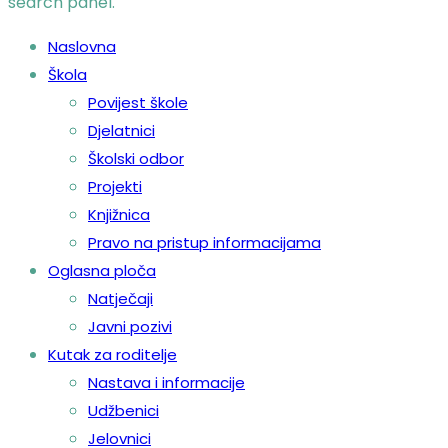
search panel.
Naslovna
Škola
Povijest škole
Djelatnici
Školski odbor
Projekti
Knjižnica
Pravo na pristup informacijama
Oglasna ploča
Natječaji
Javni pozivi
Kutak za roditelje
Nastava i informacije
Udžbenici
Jelovnici