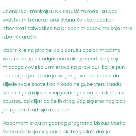
Učenici koji treniraju u NK Perušić također su pod
vodstvom trenera i prof .Ivana Kolaka dočekali
izbornika i zahvalili se na prigodnim darovima koje im je
izbornik uručio.
Izbornik je na pitanje: Koju poruku poslati mladima
vezano za sport odgovorio kako je sport onaj koji
mladoga čovjeka usmjerava na pravi put. koji je pun
odricanja i potaknuo je svojim govorom mlade da
slijede svoje snove i da nikada ne gube vjeru i nadu.
Izbornik je zaključio svoj govor riječima da nikada ne
odustaju od cilja i da će ih dragi Bog sigurno nagraditi,
jer nijedan trud nije uzaludan.
Na samom kraju prigodnog programa biskup Marko
Medo udijelio je svoj pastirski blagoslov, dok je