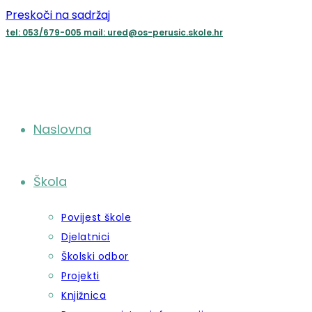
Preskoči na sadržaj
tel: 053/679-005
mail: ured@os-perusic.skole.hr
Naslovna
Škola
Povijest škole
Djelatnici
Školski odbor
Projekti
Knjižnica