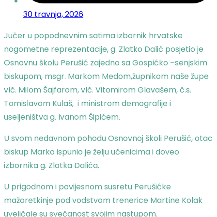
30 travnja, 2026
Jučer u popodnevnim satima izbornik hrvatske
nogometne reprezentacije, g. Zlatko Dalić posjetio je
Osnovnu školu Perušić zajedno sa Gospićko –senjskim
biskupom, msgr. Markom Medom,župnikom naše župe
vlč. Milom Šajfarom, vlč. Vitomirom Glavašem, č.s.
Tomislavom Kulaš, i ministrom demografije i
useljeništva g. Ivanom Šipićem.
U svom nedavnom pohodu Osnovnoj školi Perušić, otac
biskup Marko ispunio je želju učenicima i doveo
izbornika g. Zlatka Dalića.
U prigodnom i povijesnom susretu Perušićke
mažoretkinje pod vodstvom trenerice Martine Kolak
uveličale su svečanost svojim nastupom.